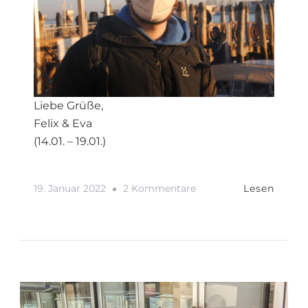
Liebe Grüße,
Felix & Eva
(14.01. – 19.01.)
Zu
19. Januar 2022
2 Kommentare
Lesen
Wir
Starten:
Venedig
|
Italien