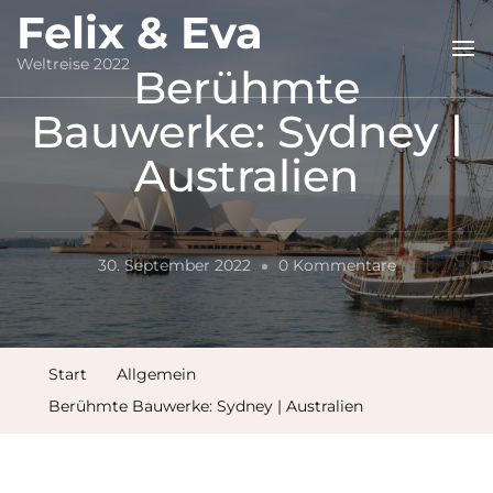
Felix & Eva
Weltreise 2022
Berühmte
Bauwerke: Sydney |
Australien
Zu
30. September 2022
0 Kommentare
Berühmte
Bauwerke:
Sydney
Start
Allgemein
|
Berühmte Bauwerke: Sydney | Australien
Australien