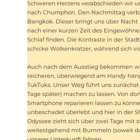
Schweren Herzens verabschieden wir un
nach Chumphon. Den Nachmittag verbri
Bangkok. Dieser bringt uns über Nacht 
nach einer kurzen Zeit des Eingewöhn
Schlaf finden. Die Kontraste in der Sta
schicke Wolkenkratzer, während sich vo
Auch nach dem Ausstieg bekommen wir ä
reicheren, überwiegend am Handy häng
TukTuks. Unser Weg führt uns zunächst 
Tage später) machen zu lassen. Von dort 
Smartphone reparieren lassen zu können
unbeschadet überlebt und hier in der S
Odyssee zieht sich über zwei Tage mit z
weitestgehend mit Bummeln (soweit da
unserer Unterkunft fahren.