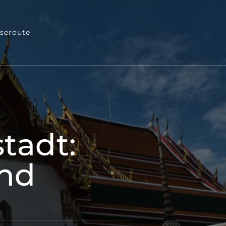
iseroute
tadt:
and