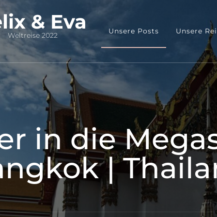
lix & Eva
Unsere Posts
Unsere Re
Weltreise 2022
er in die Megas
ngkok | Thail