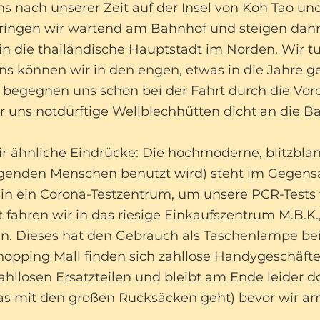
s nach unserer Zeit auf der Insel von Koh Tao u
ngen wir wartend am Bahnhof und steigen dann 
in die thailändische Hauptstadt im Norden. Wir 
ens können wir in den engen, etwas in die Jahr
dt begegnen uns schon bei der Fahrt durch die Voro
r uns notdürftige Wellblechhütten dicht an die B
hnliche Eindrücke: Die hochmoderne, blitzblank
enden Menschen benutzt wird) steht im Gegensat
in ein Corona-Testzentrum, um unsere PCR-Tests f
fahren wir in das riesige Einkaufszentrum M.B.K.,
. Dieses hat den Gebrauch als Taschenlampe bei 
hopping Mall finden sich zahllose Handygeschäfte
ahllosen Ersatzteilen und bleibt am Ende leider d
s mit den großen Rucksäcken geht) bevor wir am