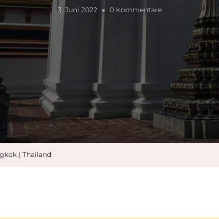
Zu
3. Juni 2022
0 Kommentare
Weiter
In
Die
Megastadt:
Bangkok
|
Thailand
gkok | Thailand