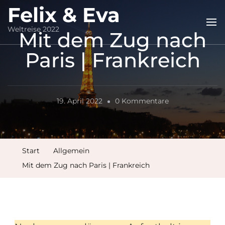
Felix & Eva
Weltreise 2022
Mit dem Zug nach
Paris | Frankreich
Zu
19. April 2022
0 Kommentare
Mit
Dem
Zug
Start
Allgemein
Nach
Mit dem Zug nach Paris | Frankreich
Paris
|
Frankreich