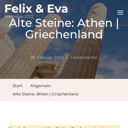
Felix & Eva
Weltreise 2022
Alte Steine: Athen |
Griechenland
Zu
25. Februar 2022
1 Kommentar
Alte
Steine:
Athen
Start
Allgemein
|
Alte Steine: Athen | Griechenland
Griechenland