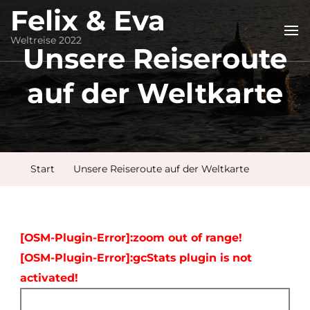
Felix & Eva
Weltreise 2022
Unsere Reiseroute
auf der Weltkarte
Start
Unsere Reiseroute auf der Weltkarte
[OSM-Plugin-Error]:zoom out of range!
[OSM-Plugin-Error]:gcStats plugin is not
activated!